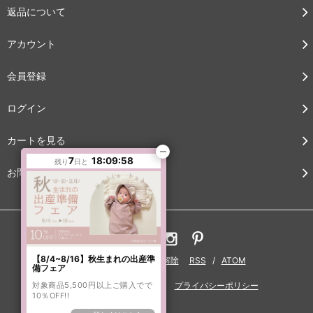
返品について
アカウント
会員登録
ログイン
カートを見る
7
18:09:57
残り
日と
お問い合わせ
【8/4~8/16】秋生まれの出産準
ブログ
メルマガ登録・解除
RSS
/
ATOM
備フェア
対象商品5,500円以上ご購入でで
特定商法取引法に基づく表記
プライバシーポリシー
10％OFF!!