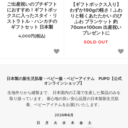
ご出産祝いのプチギフト
【ギフトボックス入り】
におすすめ！ギフトボッ
わずか190gの軽さ！ふわ
クスに入ったスタイ・リ
りと軽くあたたかい のび
ストラトル・ハンカチの
ふわ ブランケット 約
ギフトセット 日本製
70cm×100cm 出産祝い
プレゼントに
4,000円(税込)
SOLD OUT
日本製の新生児肌着・ベビー服・ベビーアイテム PUPO【公式
オンラインショップ】
生地作りから縫製まで、 日本国内の工場で生産した製品のみを
取り扱っています。 着心地の良い安心品質の日本製新生児肌
着、ベビーアイテムをお届けいたします。
2026年8月
日
月
火
水
木
金
土