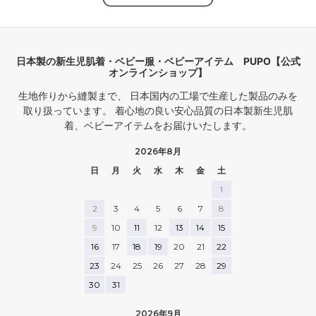
日本製の新生児肌着・ベビー服・ベビーアイテム PUPO【公式
オンラインショップ】
生地作りから縫製まで、 日本国内の工場で生産した製品のみを
取り扱っています。 着心地の良い安心品質の日本製新生児肌
着、ベビーアイテムをお届けいたします。
2026年8月
日
月
火
水
木
金
土
1
2
3
4
5
6
7
8
9
10
11
12
13
14
15
16
17
18
19
20
21
22
23
24
25
26
27
28
29
30
31
2026年9月