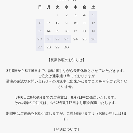
日
月
火
水
木
金
土
1
2
3
4
5
6
7
8
9
10
11
12
13
14
15
16
17
18
19
20
21
22
23
24
25
26
27
28
29
30
【長期休暇のお知らせ】
8月8日から8月16日まで、誠に勝手ながら長期休暇とさせていただきます。
ご注文は通常通り承っておりますが
受注の確認やお問い合わせへのお返事は出来かねますことを何卒ご了承くだ
さいませ。
8月6日23時59分までのご注文は、8月7日中に発送いたします。
それ以降のご注文は、令和8年8月17日より順次配送いたします。
期間中はご迷惑をお掛け致しますが、ご理解賜りますようお願い申し上げま
す。
【発送について】