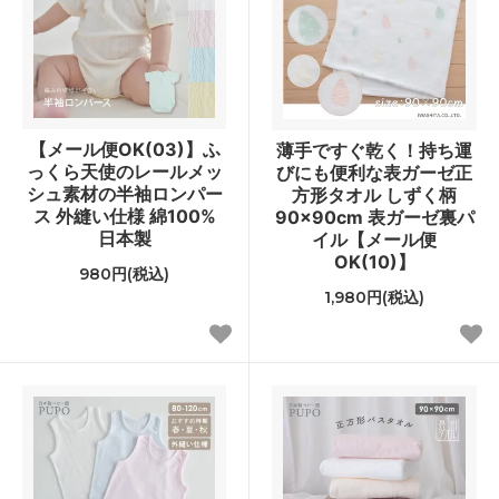
【メール便OK(03)】ふ
薄手ですぐ乾く！持ち運
っくら天使のレールメッ
びにも便利な表ガーゼ正
シュ素材の半袖ロンパー
方形タオル しずく柄
ス 外縫い仕様 綿100%
90×90cm 表ガーゼ裏パ
日本製
イル【メール便
OK(10)】
980円(税込)
1,980円(税込)