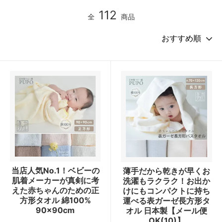
112
全
商品
当店人気No.1！ベビーの
薄手だから乾きが早くお
肌着メーカーが真剣に考
洗濯もラクラク！お出か
えた赤ちゃんのための正
けにもコンパクトに持ち
方形タオル 綿100%
運べる表ガーゼ長方形タ
90×90cm
オル 日本製【メール便
OK(10)】