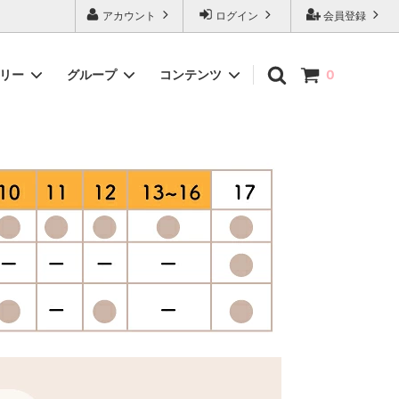
アカウント
ログイン
会員登録
ゴリー
グループ
コンテンツ
0
m）】ベ
【乳児・キッズ（60-120cm）】肌着
お得なセット
直営ショップ（in大阪）
SPECIAL PRICE
出産準備リスト
）】アウ
【雑貨・ベビー小物】タオル・ハンカチ
新生児肌着を卒業する赤ちゃんへ
【次回2026年5月頃開催】もったいな
いフェア-ものづくり応援プロジェクト-
【8/4-8/16】秋生まれの出産準備フェ
ア