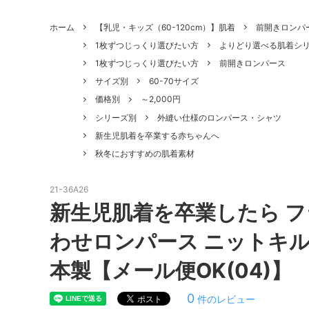
ホーム
【乳児・キッズ（60-120cm）】肌着
前開きロンパー
1枚ずつじっくり選びたい方
よりどり選べる肌着シ
1枚ずつじっくり選びたい方
前開きロンパース
サイズ別
60-70サイズ
価格別
～2,000円
シリーズ別
外縫い仕様のロンパース・シャツ
新生児肌着を卒業する赤ちゃんへ
秋冬におすすめの肌着素材
21-36A26
新生児肌着を卒業したら 
わせロンパース ニットキルト 
本製【メール便OK(04)】
0
件のレビュー