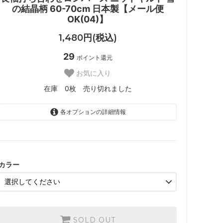
の結晶柄 60-70cm 日本製【メール便
OK(04)】
1,480円(税込)
29
ポイント還元
お気に入り
在庫 0枚 売り切れました
各オプションの詳細情報
グレー【__S-GR__】
SOLD OUT
在庫 0枚 売り切れました
ピンク【__S-P__】
カラー
SOLD OUT
在庫 0枚 売り切れました
SOLD OUT