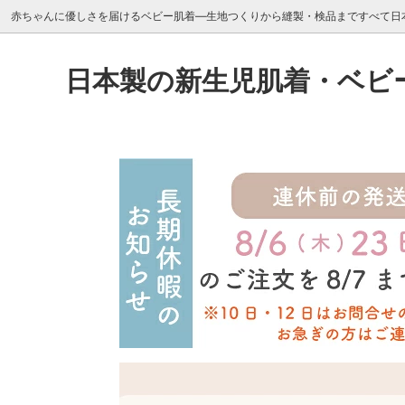
赤ちゃんに優しさを届けるベビー肌着―生地つくりから縫製・検品まですべて日本
日本製の新生児肌着・ベビ
【出産準備・新生児（40-50cm）】肌
Spring／Summer
肌着の着せ方
【出産準
Autum
会員登
着・ウェア
着
サイズ別
取扱店舗について
価格別
LINE
【乳児・キッズ（60-110cm）】ベビー
【乳児・
女の子におすすめ
レビューキャンペーン
男の子
クーポ
服/靴下
着/パジ
秋冬におすすめの肌着素材
ギフト
【雑貨・ベビー小物】その他小物
ギフト
PUPOが取り組むSDGs
-ご出