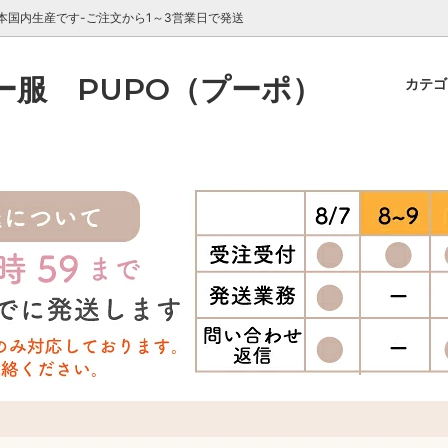
国内生産です-ご注文から1～3営業日で発送
ー服 PUPO（プーポ）
カテ
備・新生児（50-60cm）】肌
n／Winter
録のご案内
【出産準備・新生児（50-60c
1枚ずつじっくり選びたい方
PUPOについて
ビー服/小物
@おともだち登録方法
シリーズ別
ギフトラッピング
キッズ（60-120cm）】お部屋
【乳児・キッズ（60-100cm
におすすめ
ンの使い方
春夏におすすめの肌着素材
new arrival
ャマ
ター・カーディガン
におすすめの商品
誕生月別おすすめ商品
セット
【大人向け】マスク・小物
産祝いにおすすめ-ギフト特集