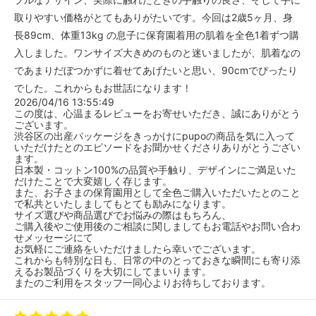
気になる方はぜひチェックしてみ
𓐄 𓐄 𓐄 𓐄 𓐄 𓐄 𓐄 𓐄 𓐄 𓐄 𓐄 𓐄 𓐄 𓐄 𓐄 𓐄 𓐄 𓐄
取りやすい価格がとてもありがたいです。今回は2歳5ヶ月、身
てください！
長89cm、体重13kg の息子に保育園着用の肌着を全色1着ずつ購
••┈┈┈┈•• ⁡••┈┈┈┈••
入しました。ワンサイズ大きめのものと迷いましたが、肌着なの
••┈┈┈┈••
であまりだぼつかずに着せてあげたいと思い、90cmでぴったり
PUPO pupo_official ⁡
でした。これからもお世話になります！
2026/04/16 13:55:49
エアリーワッフル素材の半袖丸首
この度は、心温まるレビューをお寄せいただき、誠にありがとう
インナーシャツ
ございます。
渋谷区の出産パッケージをきっかけにpupoの商品を気に入って
いただけたとのエピソードをお聞かせくださりありがとうござい
model 1y7m / 80cm / 11kg /
ます。
90size着用
日本製・コットン100%の品質や手触り、デザインにご満足いた
だけたことで大変嬉しく存じます。
☑︎size 80 / 90 / 100 / 110 cm
また、お子さまの保育園用として全色ご購入いただいたとのこと
☑︎coior ホワイト
で私共といたしましてもとても励みになります。
サイズ選びや商品選びでお悩みの際はもちろん、
••┈┈┈┈•• ⁡••┈┈┈┈••
ご購入後やご使用後のご相談に関しましてもお電話やお問い合わ
せメッセージにて
••┈┈┈┈•• ⁡
お気軽にご連絡をいただけましたら幸いでございます。
これからも特別な日も、日常の中のとっておきな瞬間にも寄り添
えるお製品づくりを大切にしてまいります。
𖤘
またのご利用をスタッフ一同心よりお待ちしております。
#pr #pupo6thアンバサダー
#日本製ベビー服pupo #日本製ベ
ビー服 #ベビーコーデ #ベビー服