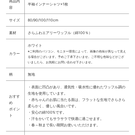
商品内
半袖インナーシャツ×1枚
容
サイズ
80/90/100/110cm
素材
さらふわエアリーワッフル（綿100％）
ホワイト
※ご利用のパソコン、モニター環境によって、画像の色味が異なって見え
カラー
る場合がございます。予めご了承下さいませ。ご不明な色味などがござ
いましたら、お気軽にお問い合わせ下さいませ。
柄
無地
・表面に凹凸があり、通気性・吸水性に優れたワッフル調の
生地を使用しています。
おすす
・赤ちゃんのお肌に当たる面は、フラットな生地でさらさら
め
柔らかく、優しい風合いです。
ポイン
・安心の綿100%です。
ト
・汗をかいてもサラサラで快適に過ごせます。
・春～秋まで長い期間お使いいただけます。