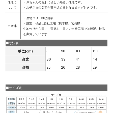
仕様に
・赤ちゃんのお肌に優しい外縫い仕様です。
ついて
・お子さまの名前が書き込めるおなまえタグ付きです。
・生地作り…和歌山県
・縫製、検品…自社工場（熊本県、宮崎県）
生産地
生地作りから国内で実施し、国内の自社工場では縫製、検品
を実施しています。
■寸法表
単位(cm)
80
90
100
110
身丈
36
39
41
44
身幅
25
26
28
29
■サイズ表