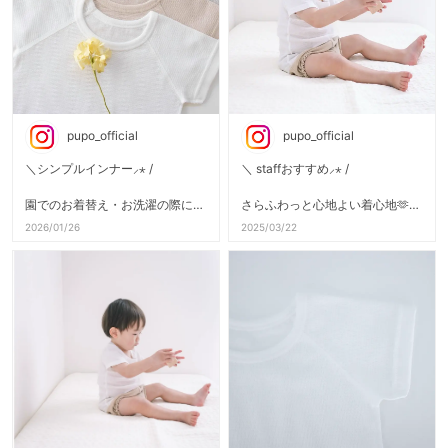
pupo_official
pupo_official
＼シンプルインナー⸝⋆ /
＼ staffおすすめ⸝⋆ /
園でのお着替え・お洗濯の際に便
さらふわっと心地よい着心地🫶
利な
春夏秋 ロングシーズン大活躍の
2026/01/26
2025/03/22
「お名前記入欄」付き◎
インナー♡
✓エアリーワッフル素材の半袖イ
✓エアリーワッフル素材の半袖丸
ンナーシャツ
首インナーシャツ
（品番：24-36N21）
（品番：24-36N21）
→新色【ベージュ＆グレー】登
場!!
表面はワッフル調の凹凸感があり
通気性◎
✓フライス素材のタンクトップイ
お肌に直接当たる部分はフラット
ンナーシャツ
で
（品番：17-36N27）
敏感なお肌のお子様にもおすすめ
→新色【ピンク＆ブルー」登場!!
✨