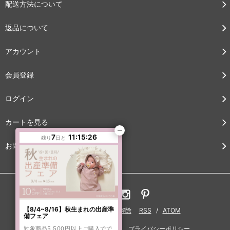
配送方法について
返品について
アカウント
会員登録
ログイン
カートを見る
7
11:15:25
残り
日と
お問い合わせ
【8/4~8/16】秋生まれの出産準
ブログ
メルマガ登録・解除
RSS
/
ATOM
備フェア
対象商品5,500円以上ご購入でで
特定商法取引法に基づく表記
プライバシーポリシー