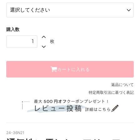
グレー【__S-GR__】
ホワイト【__S-W__】
ベージュ【__S-BE__】
購入数
グレー【__S-GR__】
枚
SOLD OUT
在庫 0枚 売り切れました
ホワイト【__S-W__】
ベージュ【__S-BE__】
カートに入れる
グレー【__S-GR__】
返品について
特定商取引法に基づく表記
24-36N21