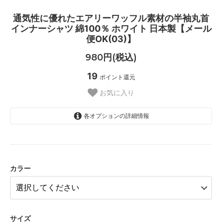
通気性に優れたエアリーワッフル素材の半袖丸首
インナーシャツ 綿100％ ホワイト 日本製【メール
便OK(03)】
980円(税込)
19
ポイント還元
お気に入り
各オプションの詳細情報
ホワイト【__S-W__】
ベージュ【__S-BE__】
カラー
グレー【__S-GR__】
ホワイト【__S-W__】
ベージュ【__S-BE__】
サイズ