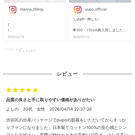
𓐄 𓐄 𓐄 𓐄 𓐄 𓐄 𓐄 𓐄 𓐄 𓐄 𓐄 𓐄 𓐄 𓐄 𓐄 𓐄 𓐄 𓐄
◇綿100％で汗をしっかり吸収
manna_lifelog
pupo_official
柔らかな着心地でお肌を優しく包
価格やサイズなど
み込みます◎
その他商品についてのご質問は
.
＼staff一押し!!／
お気軽にコメントください✉️🤍
⌇
𓐄 𓐄 𓐄 𓐄 𓐄 𓐄 𓐄 𓐄 𓐄 𓐄 𓐄 𓐄 𓐄 𓐄 𓐄 𓐄 𓐄 𓐄
𓐄 𓐄 𓐄 𓐄 𓐄 𓐄 𓐄 𓐄 𓐄 𓐄 𓐄 𓐄 𓐄 𓐄 𓐄 𓐄 𓐄 𓐄
⌇
🌟100・110cm再入荷しました♪
2025/02/19
2025/01/14
価格やサイズなど
⁡＼サラサラ半袖インナーシャツ／
いつでもサラサラ快適♬
その他商品についてのご質問は
通気性に優れた柔らかな素材です
Powered by
お気軽にコメントください✉️🤍
✨
𓐄 𓐄 𓐄 𓐄 𓐄 𓐄 𓐄 𓐄 𓐄 𓐄 𓐄 𓐄 𓐄 𓐄 𓐄 𓐄 𓐄 𓐄
生まれて1歳７ヵ月、毎日PUPO
さまの肌着で過ごしてきた息子
✓エアリーワッフル素材の半袖丸
👶🏻
首インナーシャツ
レビュー
（品番：24-36N21）
PUPOさまの肌着のなかでも、
こちらの半袖インナーシャツは通
赤ちゃんのお肌に当たる面は、フ
気性の良いワッフル素材で、
ラットな生地で
サラッとした着心地です。
優しい風合い♡
品質の良さと手に取りやすい価格がありがたい
汗をかいてもサラサラだから、
𓐄 𓐄 𓐄 𓐄 𓐄 𓐄 𓐄 𓐄 𓐄 𓐄 𓐄 𓐄 𓐄 𓐄 𓐄 𓐄 𓐄 𓐄
よしの
30代
女性
2026/04/14 22:37:36
春〜秋まで長く使えそうです✨
価格やサイズなど商品についての
渋谷区の出産パッケージでpupoの肌着をいただいてからすっか
丈が長めで、おなかが出にくいの
ご質問は、
りファンになりました。日本製でコットン100%の安心感とシン
もうれしい◎
お気軽にコメントください✉️🕊️
プルなデザイン、実際に触れたときの手触りの良さ、そして手に