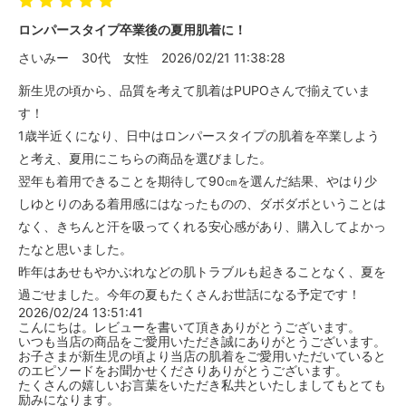
男の子 #ベビー服女の子 #赤ちゃ
ロンパースタイプ卒業後の夏用肌着に！
ん服 #出産準備 #出産祝い #ベビ
ーギフト #日本製 #綿100 #赤ち
さいみー
30代
女性
2026/02/21 11:38:28
ゃんのいる暮らし #赤ちゃんのい
る生活 #ベビすたぐらむ #キッズ
新生児の頃から、品質を考えて肌着はPUPOさんで揃えていま
コーデ
す！
1歳半近くになり、日中はロンパースタイプの肌着を卒業しよう
と考え、夏用にこちらの商品を選びました。
翌年も着用できることを期待して90㎝を選んだ結果、やはり少
しゆとりのある着用感にはなったものの、ダボダボということは
なく、きちんと汗を吸ってくれる安心感があり、購入してよかっ
たなと思いました。
昨年はあせもやかぶれなどの肌トラブルも起きることなく、夏を
過ごせました。今年の夏もたくさんお世話になる予定です！
2026/02/24 13:51:41
こんにちは。レビューを書いて頂きありがとうございます。
いつも当店の商品をご愛用いただき誠にありがとうございます。
お子さまが新生児の頃より当店の肌着をご愛用いただいていると
のエピソードをお聞かせくださりありがとうございます。
たくさんの嬉しいお言葉をいただき私共といたしましてもとても
励みになります。