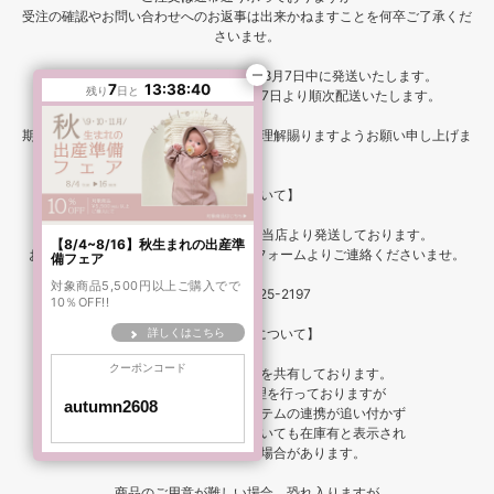
受注の確認やお問い合わせへのお返事は出来かねますことを何卒ご了承くだ
さいませ。
8月6日23時59分までのご注文は、8月7日中に発送いたします。
7
13:38:38
残り
日と
それ以降のご注文は、令和8年8月17日より順次配送いたします。
期間中はご迷惑をお掛け致しますが、ご理解賜りますようお願い申し上げま
す。
【発送について】
通常は、ご注文より1～2営業日で当店より発送しております。
【8/4~8/16】秋生まれの出産準
お急ぎのお客様はお電話または問合せフォームよりご連絡くださいませ。
備フェア
対象商品5,500円以上ご購入でで
TEL：06-6725-2197
10％OFF!!
【商品の在庫について】
詳しくはこちら
クーポンコード
当店は、複数の店舗と在庫を共有しております。
在庫管理には厳重なる管理を行っておりますが
ご注文が集中した場合、システムの連携が追い付かず
まれに完売しているものについても在庫有と表示され
購入可能となっている場合があります。
商品のご用意が難しい場合、恐れ入りますが