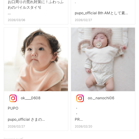
お口周りの荒れ対策に！ふわっふ
.
わのパイルスタイ🫧
pupo_official 8th AMとして素敵
肌触りが本っ当に気持ちよすぎ
な商品のご紹介🌼
2026/03/06
2026/02/27
て感動🥴☁️
「スタイがすぐびしょびしょにな
よだれを何度も拭くとお口周り
っちゃう…」
が荒れがちだけど、
そんなお悩みに、最強の味方が登
このふんわり感ならその心配も
場✨
なし‼️
このスタイ、とにかく大きい！
◯ 日本製・綿100%の安心感
肩周りまでカバーできちゃうの！
🌿
✨
◯ 吸水性抜群で毎日ガシガシ
まだ息子が小さいとはいえ、この
使える
サイズ感！
◯ 絶妙なニュアンスカラーで
どんなよだれでもキャッチしてく
お洋服に馴染む
れるよ🤍
ok____0608
oo._.nanochi06
1枚あると、お出かけにもおう
そして生地は綿100%の柔らかパ
ち時間にも重宝すること
イル生地を
PUPO
・
間違いなし☝️
贅沢に2枚合わせにしているので
・
吸水力がバツグン！🫧
pupo_official さまの
PR
今なら楽天スーパーSALEで
アンバサダー活動18弾！
2026/02/27
2026/02/20
入園準備10%OFFクーポンも出
よだれが多い時期や、授乳時の食
𓊆 毎日つかえるパイルスタイ𓊇を
pupo_official sama
てるよ🎟️✨
べこぼしもこれがあれば安心！
紹介させてください♡
Powered by