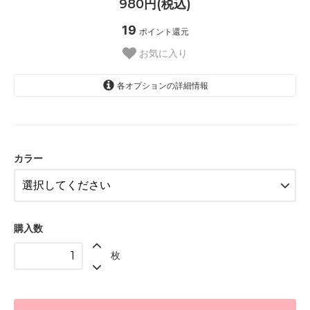
980円(税込)
19
ポイント還元
お気に入り
各オプションの詳細情報
ベージュ【__S-BE__】
ココアブラウン【__S-BR__】
アイボリー【__S-IV__】
カラー
ピンク【__S-P__】
ブルー【__S-S__】
グリーン【__S-GN__】
購入数
クリームイエロー【__S-YE__】
枚