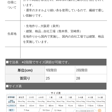
仕様に
います。
ついて
・通常のタオルより細い糸を使用しているので、繊細で優し
い肌触りです。
・生地作り…大阪府（泉州）
・縫製、検品…自社工場（熊本県、宮崎県）
生産地
生地作りから国内で実施し、国内の自社工場では縫製、検品
を実施しています。
■寸法表 ※2段階でサイズ調節が可能です。
単位(cm)
1段階目
2段階目
首回り
25
28
■サイズ表