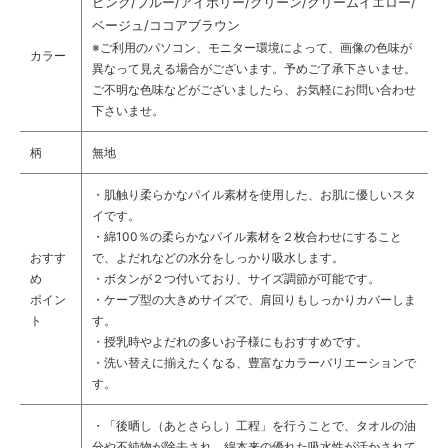
ピンク/ブルー/アイボリー/グリーン/クリームイエロー/
ベージュ/ココアブラウン
※ご利用のパソコン、モニター環境によって、画像の色味が
カラー
異なって見える場合がございます。予めご了承下さいませ。
ご不明な色味などがございましたら、お気軽にお問い合わせ
下さいませ。
柄
無地
・肌触り柔らかなパイル素材を使用した、お肌に優しいスタ
イです。
・綿100％の柔らかなパイル素材を２枚合わせにすること
おすす
で、よだれなどの水分をしっかり吸水します。
め
・ボタンが２つ付いており、サイズ調節が可能です。
ポイン
・ケープ型の大きめサイズで、肩回りもしっかりカバーしま
ト
す。
・授乳時やよだれの多いお子様にもおすすめです。
・洗い替えに揃えたくなる、豊富なカラーバリエーションで
す。
・「後晒し（あとさらし）工程」を行うことで、タオルの油
分や不純物が除去され、綿本来の優れた吸水性が活かされて