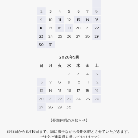
1
👦 1.4.8歳┊日常×写活の
□ココアブラウン
ァンになったよ🤍
#日本製ベビー服
ギャップコーデ術
次のamちゃんたちの活躍も楽し
PUPO#PUPO7thアンバサダー
2
3
4
5
6
7
8
📍 愛知発┊物語の舞台
༶ ༶ ༶ ༶ ༶ ༶ ༶ ༶ ༶ ༶ ༶ ༶ ༶ ༶ ༶ ༶ ༶ ༶
み💐
#pupo
9
10
11
12
13
14
15
になる穴場スポット紹介
༶ ༶ ༶ ༶ ༶ ༶ ༶ ༶ ༶ ༶ ༶ ༶ ༶ ༶ ༶ ༶ ༶ ༶
是非checkしてみてね𖤣𖥧𖥣𖡡𖥧𖤣
#pupoコーデ #楽天市場
16
17
18
19
20
21
22
✼••┈┈┈┈••✼••┈┈┈┈••✼
#pupo8thアンバサダー #pupo #
撮影時👶🏻 8m / 7.5kg / 68cm
23
24
25
26
27
28
29
日本製 #スタイ #出産祝い
#pr#日本製ベビー服pupo#pupo
30
31
𝚃𝚑𝚊𝚗𝚔 𝚢𝚘𝚞𖠚ᐝ
#女の子ママ#出産準備出産祝い
┄┄┄┄┄┄┄┄┄┄┈┈┈┈┈
新生児
2026年9月
┈┈┈┈┈
赤ちゃんのいる生活令和7年ベビ
🏷𓈒𓏸︎︎︎︎
ー
日
月
火
水
木
金
土
こまちangel ベビカレメイトベビ
1
2
3
4
5
#日本製ベビー服pupo #pupo8th
カレモデル応募
アンバサダー
6
7
8
9
10
11
12
#男の子コーデ #男の子育児 #ベ
13
14
15
16
17
18
19
ビーコーデ
20
21
22
23
24
25
26
27
28
29
30
【長期休暇のお知らせ】
8月8日から8月16日まで、誠に勝手ながら長期休暇とさせていただきます。
ご注文は通常通り承っておりますが