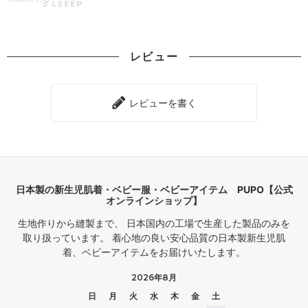
洗い替え用にまとめ買いもおす
毎日使えるパイルスタイ 🍨♡
すめ！
赤ちゃんが動いても服が汚れにく
こちらは新商品💁‍♀️
いから、お着替えの回数も減らせ
7色あってピンク着用
丸みのある愛らしい形で肩までカ
ストーリーズにリンク貼ってお
るかも…？
バーしてくれるスタイです🫶🏻
レビュー
くね🔗✈️
薄手のパイル素材で
カラーも豊富なのが嬉しい♩
ボタンが2つ付いていてサイズ調
よだれがスッっと吸収される👶🏻
🛍️：PUPO（ pupo_official ）
整もできるから
ギフトで貰っても嬉しいアイテム
毎日使えるパイルスタイ / クリ
成長に合わせて長く使えるのもポ
赤ちゃんって寝返りずり這いハイ
となっております✨✨
レビューを書く
ームイエロー
イント高い🌼
ハイって
大人には想像もつかないところ汚
女の子でも男の子でも可愛く着用
━━━━━━━━━━━━━━━
無地でシンプルだからどんなお洋
れるから
出来るスタイです🤍
服にも合わせやすいし
肩までカバーしてくれる大きさの
💽 「出産祝い・ギフト候補」
カラバリ豊富だからいろんなお色
スタイって
color┊︎アイボリー/ピンク/ブル
なら【保存】📸✨
が欲しくなる🤍
何個か持ってると活躍するよ🥰！
ー/グリーン/ベージュ
❤️ 「この笑顔、たまらん🤤」
/クリームイエロー／ココアプラ
日本製の新生児肌着・ベビー服・ベビーアイテム PUPO【公式
なら【いいね】🙌
気になる方は pupo_official の
下に着てるのは
ウン
オンラインショップ】
Instagramをチェックしてね！
綿100%のさらさらやわらかメッ
※画像はアイボリーです。
シュ短肌着
生地作りから縫製まで、 日本国内の工場で生産した製品のみを
༶ ༶ ༶ ༶ ༶ ༶ ༶ ༶ ༶ ༶ ༶ ༶ ༶ ༶ ༶ ༶ ༶ ༶
ピンク / 60-70size着用
素材┊︎パイル(綿100%)
取り扱っています。 着心地の良い安心品質の日本製新生児肌
༶ ༶ ༶ ༶ ༶ ༶ ༶ ༶ ༶ ༶ ༶ ༶ ༶ ༶ ༶ ༶ ༶ ༶
着、ベビーアイテムをお届けいたします。
この投稿でアンバサダー最後😭
👶🏻‪‪┊︎3m/60.5cm/4580g
✼••┈┈┈┈••✼••┈┈┈┈••✼
model ０歳4ヶ月 63cm 6.5kg
PUPOさまは本当に優しくて素敵
2026年8月
＼ 3兄弟の個性を引き出
color □ピンク ☑︎ブルー □アイボ
な企業だったよ
┈┈┈┈┈┈┈┈┈┈┈┈┈┈┈
す着こなし＆撮影術 ／
リー □グリーン
元々好きで購入してたけど
┈┈
日
月
火
水
木
金
土
□クリームイエロー □ベージュ
アンバサダーをしたことでよりフ
Tag🏷𓈒𓏸︎