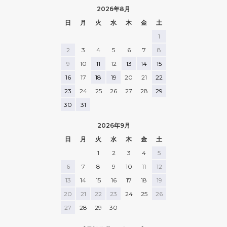
りながら、
2026年8月
普段のお出かけにも取り入れやす
また、お写真をカードにも使って
く、
くださり、
日
月
火
水
木
金
土
幅広く活躍してくれるアイテムで
とても嬉しかったです🥹🌸🌸
1
す🤍
退院着やお宮参りのお洋服を検討
2
3
4
5
6
7
8
退院着やお宮参りのお洋服を検討
されている方や
9
10
11
12
13
14
15
されている方や
出産祝いなどの贈り物にもおすす
出産祝いなどの贈り物にもおすす
めです！
16
17
18
19
20
21
22
めです！
詳しくは、pupo_official さまの
23
24
25
26
27
28
29
詳しくは、pupo_official さまの
Instagram
Instagram
オンラインストアをチェックして
30
31
オンラインストアをチェックして
みてください✔
みてください✔
2026年9月
※このアカウントは保護者が管理
※このアカウントは保護者が管理
しています🔑
日
月
火
水
木
金
土
しています🔑
1
2
3
4
5
- - - - - - - - - - - - - - - - - - - -
- - - - - - - - - - - - - - - - - - - -
- - - - -
6
7
8
9
10
11
12
- - - - -
13
14
15
16
17
18
19
👶🏻撮影時 : 0歳7ヶ
👶🏻撮影時 : 0歳7ヶ
月/63cm/6.4kg/頭囲43cm
20
21
22
23
24
25
26
月/63cm/6.4kg/頭囲43cm
27
28
29
30
・パターンメッシュ(ダイヤ柄)襟
・パターンメッシュ(ダイヤ柄)襟
付き2wayドレス