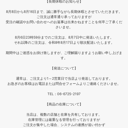
付き2wayドレス
品番 : 26-24S20M
【長期休暇のお知らせ】
品番 : 26-24S20M
サイズ : ☑50-60cm
サイズ : ☑50-60cm
カラー : ホワイト
8月8日から8月16日まで、誠に勝手ながら長期休暇とさせていただきます。
カラー : ホワイト
素材 : パターンメッシュ素材
ご注文は通常通り承っておりますが
素材 : パターンメッシュ素材
(ダイヤ柄)
受注の確認やお問い合わせへのお返事は出来かねますことを何卒ご了承くだ
(ダイヤ柄)
(綿100%)
さいませ。
(綿100%)
・パターンメッシュ(ダイヤ柄)素
8月6日23時59分までのご注文は、8月7日中に発送いたします。
・パターンメッシュ(ダイヤ柄)素
材のボンネット
それ以降のご注文は、令和8年8月17日より順次配送いたします。
材のボンネット
品番 : 26-27S20
品番 : 26-27S20
サイズ : ☑40-44cm
期間中はご迷惑をお掛け致しますが、ご理解賜りますようお願い申し上げま
サイズ : ☑40-44cm
カラー : ホワイト
す。
カラー : ホワイト
素材 : パターンメッシュ素材
素材 : パターンメッシュ素材
(ダイヤ柄)
【発送について】
(ダイヤ柄)
(綿100%)
(綿100%)
通常は、ご注文より1～2営業日で当店より発送しております。
- - - - - - - - - - - - - - - - - - - -
お急ぎのお客様はお電話または問合せフォームよりご連絡くださいませ。
- - - - - - - - - - - - - - - - - - - -
- - - - -
- - - - -
#日本製ベビー服PUPO
TEL：06-6725-2197
#日本製ベビー服PUPO
#PUPO9thアンバサダー
#PUPO9thアンバサダー
#セレモニードレス
【商品の在庫について】
#セレモニードレス
#ボンネット
#ボンネット
当店は、複数の店舗と在庫を共有しております。
在庫管理には厳重なる管理を行っておりますが
ご注文が集中した場合、システムの連携が追い付かず