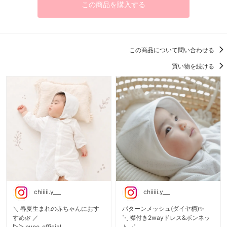
この商品を購入する
この商品について問い合わせる
買い物を続ける
chiiiii.y___
chiiiii.y___
＼ 春夏生まれの赤ちゃんにおす
パターンメッシュ(ダイヤ柄)✨
すめ🌿 ／
⋱ 襟付き2wayドレス&ボンネッ
▷▷ pupo_official
ト ⋰