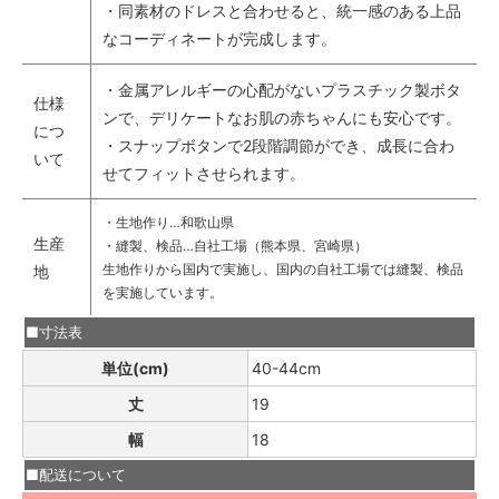
・同素材のドレスと合わせると、統一感のある上品
なコーディネートが完成します。
・金属アレルギーの心配がないプラスチック製ボタ
仕様
ンで、デリケートなお肌の赤ちゃんにも安心です。
につ
・スナップボタンで2段階調節ができ、成長に合わ
いて
せてフィットさせられます。
・生地作り…和歌山県
生産
・縫製、検品…自社工場（熊本県、宮崎県）
生地作りから国内で実施し、国内の自社工場では縫製、検品
地
を実施しています。
■寸法表
単位(cm)
40-44cm
丈
19
幅
18
■配送について