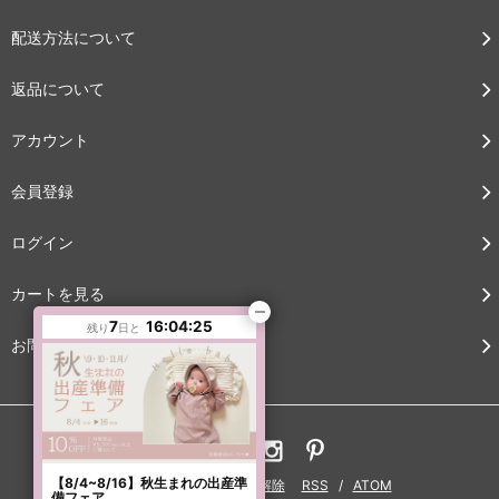
配送方法について
返品について
アカウント
会員登録
ログイン
カートを見る
7
16:04:23
残り
日と
お問い合わせ
【8/4~8/16】秋生まれの出産準
ブログ
メルマガ登録・解除
RSS
/
ATOM
備フェア