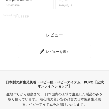
▷▷ pupo_official
2026/05/19
2026/05/15
上品なダイヤ柄が可愛すぎる、
襟付き2wayドレス&ボンネット
春夏生まれの赤ちゃんにぴったり
Powered by
🤍
の
退院着やお宮参りなどの特別な日
2wayドレスとボンネットです。
にも、
普段のおしゃれ着にもぴったりな
男女問わず着せられる上品なダイ
レビュー
アイテムです✨
ヤ柄◇
スナップボタンの留め方を変える
男女問わず着せられる上品なダイ
と
ヤ柄◇
ドレスオールとカバーオールの
レビューを書く
スナップボタンの留め方を変える
2通りで着用することができます
と
😊
ドレスオールとカバーオールの
襟付きなので、フォーマルな場面
2通りで着用することができます
でも大活躍します🌿
😊
襟付きなので、フォーマルな場面
夏生まれの我が子のお宮参りに
でも大活躍します🌿
着せたかったと思うくらい…
日本製の新生児肌着・ベビー服・ベビーアイテム PUPO【公式
メッシュ素材なのでとても通気性
オンラインショップ】
通気性のよいメッシュ素材で、
がよく、
春夏生まれの赤ちゃんにも嬉しい
普段着としても、フォーマルとし
生地作りから縫製まで、 日本国内の工場で生産した製品のみを
着心地🌿
ても
取り扱っています。 着心地の良い安心品質の日本製新生児肌
使えるのがとても魅力的な商品で
着、ベビーアイテムをお届けいたします。
セレモニーにも映える上品さがあ
す🤍