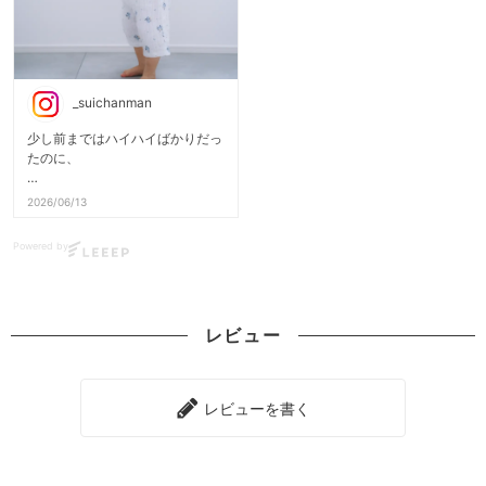
_suichanman
少し前まではハイハイばかりだっ
たのに、
今では家中をてくてく。
2026/06/13
気になるものを見つけると走って
Powered by
いき、
嬉しいことがあると全身で笑う。
毎日見ているはずなのに、
レビュー
ふとした瞬間に成長を感じます☺️
そんな活発な娘が履いているの
は、
レビューを書く
PUPOさんの
7分丈バギーパンツ🌱