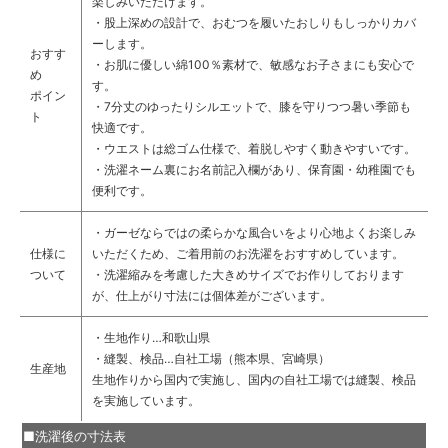
楽しみいただけます。
・股上深めの設計で、おむつを履いたおしりもしっかりカバ
ーします。
おすす
・お肌に優しい綿100％素材で、敏感なお子さまにも安心で
め
す。
ポイン
・7分丈のゆったりシルエットで、膝を守りつつ暑い季節も
ト
快適です。
・ウエストは総ゴム仕様で、着脱しやすく動きやすいです。
・洗濯ネーム裏にお名前記入欄があり、保育園・幼稚園でも
便利です。
・ガーゼならではの柔らかな風合いをより心地よくお楽しみ
仕様に
いただくため、ご着用前のお洗濯をおすすめしています。
ついて
・洗濯縮みを考慮した大きめサイズでお作りしております
が、仕上がり寸法には個体差がございます。
・生地作り…和歌山県
・縫製、検品…自社工場（熊本県、宮崎県）
生産地
生地作りから国内で実施し、国内の自社工場では縫製、検品
を実施しています。
■洗濯後の寸法表