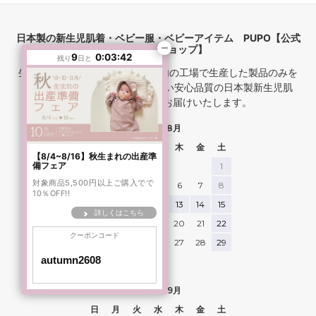
やわらかな2重ガーゼ素材で、
たくさん動く日も快適そう。
日本製の新生児肌着・ベビー服・ベビーアイテム PUPO【公式
歩いたり、
オンラインショップ】
しゃがんだり、
9
0:03:40
残り
日と
ハイハイしたり。
生地作りから縫製まで、 日本国内の工場で生産した製品のみを
取り扱っています。 着心地の良い安心品質の日本製新生児肌
どんな動きにも自然になじんでい
着、ベビーアイテムをお届けいたします。
て、
娘もお気に入りの様子です🌿
2026年8月
淡い花柄も可愛くて、
日
月
火
水
木
金
土
シンプルなトップスと合わせるだ
【8/4~8/16】秋生まれの出産準
備フェア
1
けで季節感のあるコーデに
対象商品5,500円以上ご購入でで
2
3
4
5
6
7
8
洗うほどにやわらかくなるガーゼ
10％OFF!!
9
10
11
12
13
14
15
素材なので、
詳しくはこちら
これからたくさんの思い出と一緒
16
17
18
19
20
21
22
に育っていくのが楽しみです📷✨
クーポンコード
23
24
25
26
27
28
29
pupo_official
30
31
model：79cm / 9.5kg
2026年9月
着用サイズ：80cm
日
月
火
水
木
金
土