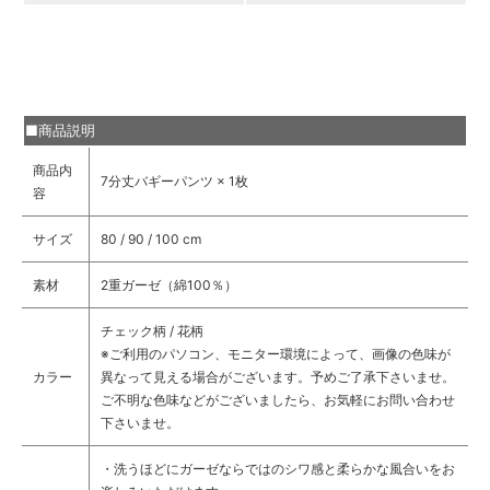
■商品説明
商品内
7分丈バギーパンツ × 1枚
容
サイズ
80 / 90 / 100 cm
素材
2重ガーゼ（綿100％）
チェック柄 / 花柄
※ご利用のパソコン、モニター環境によって、画像の色味が
カラー
異なって見える場合がございます。予めご了承下さいませ。
ご不明な色味などがございましたら、お気軽にお問い合わせ
下さいませ。
・洗うほどにガーゼならではのシワ感と柔らかな風合いをお