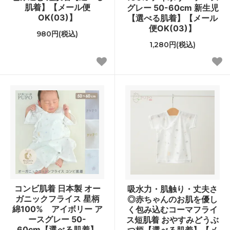
肌着】【メール便
グレー 50-60cm 新生児
OK(03)】
【選べる肌着】【メール
便OK(03)】
980円(税込)
1,280円(税込)
コンビ肌着 日本製 オー
吸水力・肌触り・丈夫さ
ガニックフライス 星柄
◎赤ちゃんのお肌を優し
綿100% アイボリー ア
く包み込むコーマフライ
ースグレー 50-
ス短肌着 おやすみどうぶ
60cm【選べる肌着】
つ柄【選べる肌着】【メ