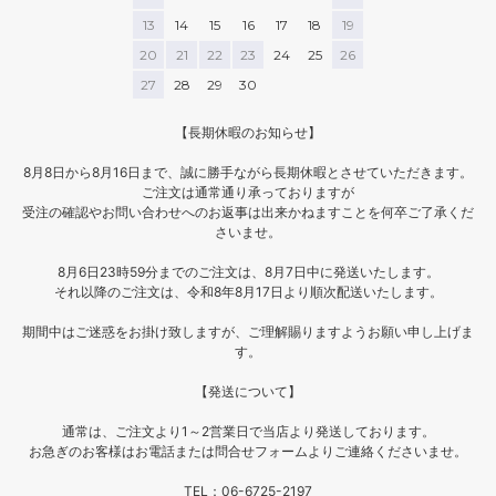
13
14
15
16
17
18
19
20
21
22
23
24
25
26
27
28
29
30
【長期休暇のお知らせ】
8月8日から8月16日まで、誠に勝手ながら長期休暇とさせていただきます。
ご注文は通常通り承っておりますが
受注の確認やお問い合わせへのお返事は出来かねますことを何卒ご了承くだ
さいませ。
8月6日23時59分までのご注文は、8月7日中に発送いたします。
それ以降のご注文は、令和8年8月17日より順次配送いたします。
期間中はご迷惑をお掛け致しますが、ご理解賜りますようお願い申し上げま
す。
【発送について】
通常は、ご注文より1～2営業日で当店より発送しております。
お急ぎのお客様はお電話または問合せフォームよりご連絡くださいませ。
TEL：06-6725-2197