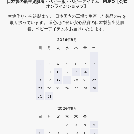
日本製の新生児肌着・ベビー服・ベビーアイテム PUPO【公式
オンラインショップ】
生地作りから縫製まで、 日本国内の工場で生産した製品のみを
取り扱っています。 着心地の良い安心品質の日本製新生児肌
着、ベビーアイテムをお届けいたします。
2026年8月
日
月
火
水
木
金
土
1
2
3
4
5
6
7
8
9
10
11
12
13
14
15
16
17
18
19
20
21
22
23
24
25
26
27
28
29
30
31
2026年9月
日
月
火
水
木
金
土
1
2
3
4
5
6
7
8
9
10
11
12