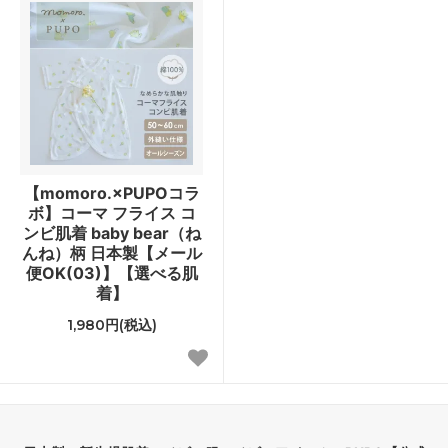
【momoro.×PUPOコラ
ボ】コーマ フライス コ
ンビ肌着 baby bear（ね
んね）柄 日本製【メール
便OK(03)】【選べる肌
着】
1,980円(税込)