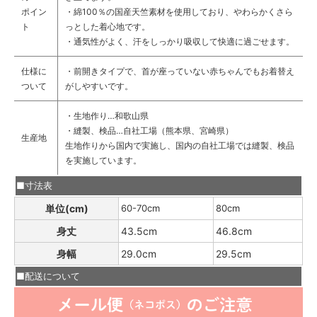
ポイン
・
綿100％の国産天竺素材を使用しており、やわらかくさら
ト
っとした着心地です。
・
通気性がよく、汗をしっかり吸収して快適に過ごせます。
仕様に
・前開きタイプで、首が座っていない赤ちゃんでもお着替え
ついて
がしやすいです。
・生地作り…和歌山県
・縫製、検品…自社工場（熊本県、宮崎県）
生産地
生地作りから国内で実施し、国内の自社工場では縫製、検品
を実施しています。
■寸法表
単位(cm)
60-70cm
80cm
身丈
43.5cm
46.8cm
身幅
29.0cm
29.5cm
■配送について