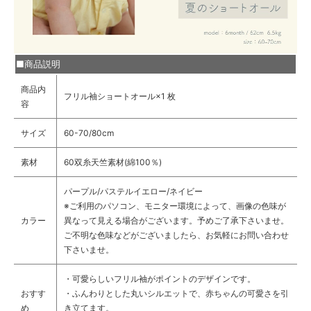
■商品説明
商品内
フリル袖ショートオール×1 枚
容
サイズ
60-70/80cm
素材
60双糸天竺素材(綿100％)
パープル/パステルイエロー/ネイビー
※ご利用のパソコン、モニター環境によって、画像の色味が
カラー
異なって見える場合がございます。予めご了承下さいませ。
ご不明な色味などがございましたら、お気軽にお問い合わせ
下さいませ。
・
可愛らしいフリル袖がポイントのデザインです。
おすす
・ふんわりとした丸いシルエットで、赤ちゃんの可愛さを引
め
き立てます。