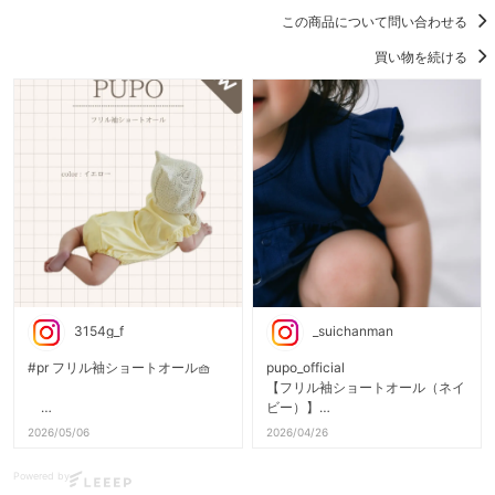
この商品について問い合わせる
買い物を続ける
3154g_f
_suichanman
#pr フリル袖ショートオール🧺
pupo_official
【フリル袖ショートオール（ネイ
ビー）】
2026/05/06
2026/04/26
白も可愛いけど、
PUPO様の新商品を
外に出る日はネイビーの方が安心
Powered by
一足はやくmonitorさせていただ
感がある。