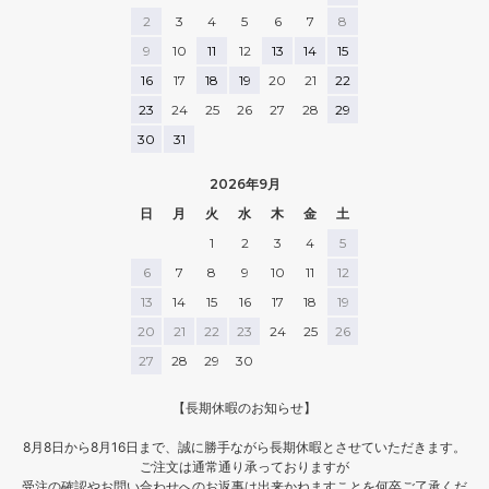
🛒 pupo_official sama
2
3
4
5
6
7
8
color┆☑︎yellow
9
10
11
12
13
14
15
size┆☑︎60-70size
16
17
18
19
20
21
22
👶🏻6m┆girl┆62cm┆6.5kg
23
24
25
26
27
28
29
30
31
2026年9月
#pupo9thアンバサダー#日本製
ベビー服pupo
日
月
火
水
木
金
土
1
2
3
4
5
6
7
8
9
10
11
12
13
14
15
16
17
18
19
20
21
22
23
24
25
26
27
28
29
30
【長期休暇のお知らせ】
8月8日から8月16日まで、誠に勝手ながら長期休暇とさせていただきます。
ご注文は通常通り承っておりますが
受注の確認やお問い合わせへのお返事は出来かねますことを何卒ご了承くだ