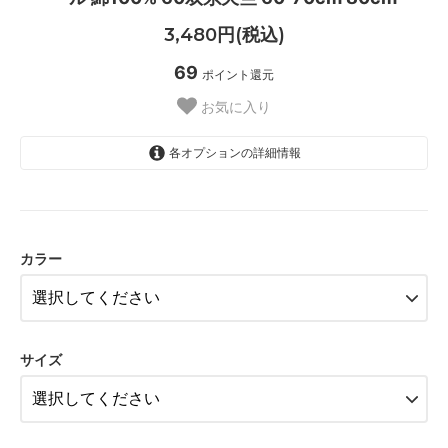
3,480円(税込)
69
ポイント還元
お気に入り
各オプションの詳細情報
パープル【__S-PR__】
イエロー【__S-YE__】
カラー
SOLD OUT
在庫 0 売り切れました
ネイビー【__S-NV__】
パープル【__S-PR__】
サイズ
イエロー【__S-YE__】
ネイビー【__S-NV__】