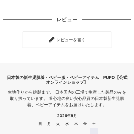
きました！
しかもこれは、ただ落ち着いて見
やさしいイエローがぱっと目を惹
えるだけじゃなくて
レビュー
く
袖のフリルでちゃんと子どもらし
フリル袖ショートオール 🍋💛
さも残る👶🏻
ふんわり軽やかな生地感なので
暑くなるこれからの季節にぴった
綿100%の天竺素材で、
レビューを書く
り！！！
軽くてやわらかい着心地。
汗ばむ日でもさらっと着せやすい
肩のフリルが赤ちゃんらしい可愛
◎
さを
倍増させてくれるのがおすすめポ
前開きのスナップ仕様だから、
イント🫶🏻
着替えもおむつ替えもスムーズ。
日本製の新生児肌着・ベビー服・ベビーアイテム PUPO【公式
前から見てももちろん可愛いけど
写真に残したい可愛さと、
オンラインショップ】
横向いた姿もうつ伏せの姿も
毎日使いやすい現実感。
360°どこから見ても完璧なシル
その間にいる1枚でした。
生地作りから縫製まで、 日本国内の工場で生産した製品のみを
エット🥺
取り扱っています。 着心地の良い安心品質の日本製新生児肌
model：1歳9ヶ月 79cm
着、ベビーアイテムをお届けいたします。
⌛️coming soon...!!⌛️
size：80cm
気になる方はフォローの上、情報
2026年8月
をお見逃しなく💨
-
#PR #日本製ベビー服PUPO
日
月
火
水
木
金
土
#PUPO9thアンバサダー
1
#女の子ベビー #ベビー肌着